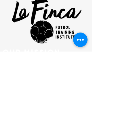
our mission
clinics
FUTBOL CLUB
SHOP
NEWSLETTER
EMAIL
admin@lafincafutbol.com
ADDRESS
201 Hurley Ave, KINGSTON, NY
PHONE