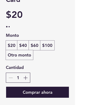
$20
Monto
$20
$40
$60
$100
Otro monto
Cantidad
Comprar ahora