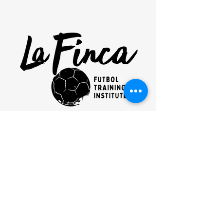
our mission
clinics
FUTBOL CLUB
SHOP
NEWSLETTER
EMAIL
admin@lafincafutbol.com