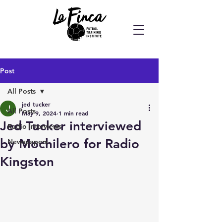
Post
All Posts
jed tucker
All Posts
May 9, 2024
1 min read
Jed Tucker interviewed
Radio Interviews
by Mochilero for Radio
Newspapers
Kingston