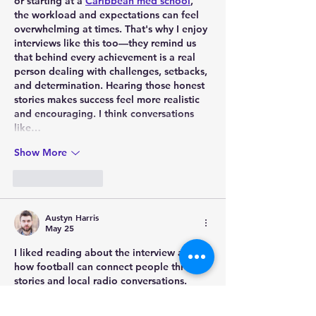
or starting at a 
Caribbean med school
, 
the workload and expectations can feel 
overwhelming at times. That's why I enjoy 
interviews like this too—they remind us 
that behind every achievement is a real 
person dealing with challenges, setbacks, 
and determination. Hearing those honest 
stories makes success feel more realistic 
and encouraging. I think conversations 
like…
Show More
Like
Reply
Austyn Harris
May 25
I liked reading about the interview and 
how football can connect people through 
stories and local radio conversations. 
During my nursing prep days, I was 
stressed from classes and practice exams, 